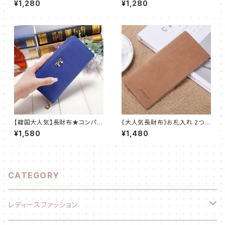
¥1,280
¥1,280
ディース★ゴールド
ディース★ゴールド
【韓国大人気】長財布★コンパク
《大人気長財布》お札入れ 2つ折
ト★リボンが可愛い★レディー
り おしゃれ PUレザー メンズ ブ
¥1,580
¥1,480
ス★ブルー@
ラウン@
CATEGORY
レディースファッション