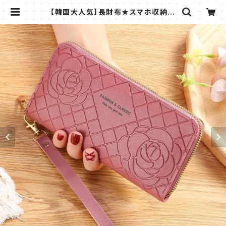
【韓国大人気】長財布★スマホ収納可
★オシャレで可愛い★レディース★ロ
ーズピンク | ラフィーナ -RAFFINA
-| 薄いコインケースなど小物専門店