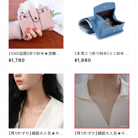
【SNS話題】折り財布★定期入
《本革三つ折り財布》ミニ財布 薄
れ★カードケース★レディース
くて軽い レディース ブルー
¥1,780
¥1,980
★ピンク@
【残りわずか】韓国大人気★ネッ
【残りわずか】韓国大人気★ネッ
クレス★かわいい★パール★レ
クレス★かわいい★四つ葉★レ