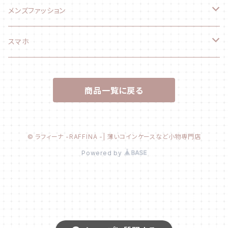
ファッション小物
メンズファッション
長財布
ファッション小物
スマホ
折り財布
長財布
スマホケース
商品一覧に戻る
コインケース
折り財布
Ihoneケース
カードケース
エコバッグ
© ラフィーナ -RAFFINA -| 薄いコインケースなど小物専門店
Powered by
キーケース
トートバッグ
名刺入れ
ピアス