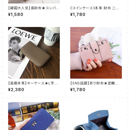
【韓国大人気】長財布★コンパク
《コインケース》本革 財布 二つ
ト★リボンが可愛い★レディー
折り レディースメンズ オレンジ
¥1,580
¥1,780
ス★パープル@
@
【高級本革】キーケース★L字フ
【SNS話題】折り財布★定期入
ァスナー★カード収納2枚★レデ
れ★カードケース★レディース
¥2,380
¥1,780
ィース★グレージュ
★ピンク@