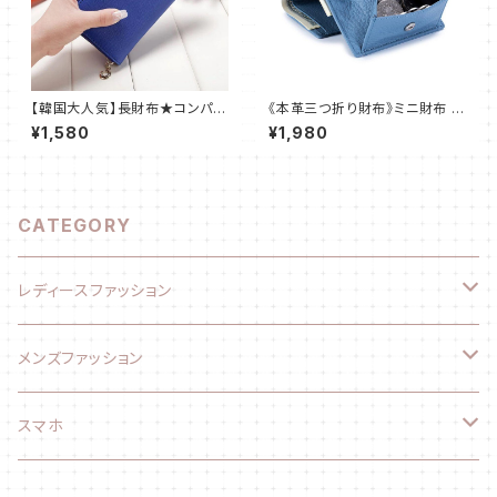
【韓国大人気】長財布★コンパク
《本革三つ折り財布》ミニ財布 薄
ト★リボンが可愛い★レディー
くて軽い レディース ブルー
¥1,580
¥1,980
ス★ブルー@
CATEGORY
レディースファッション
ファッション小物
メンズファッション
長財布
ファッション小物
スマホ
折り財布
長財布
スマホケース