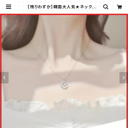
【残りわずか】韓国大人気★ネックレス
★かわいい★ムーン★シルバー | ラ
フィーナ -RAFFINA -| 薄いコイン
ケースなど小物専門店