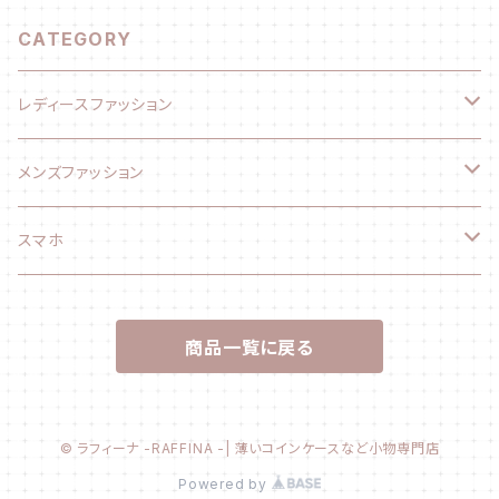
CATEGORY
レディースファッション
ファッション小物
メンズファッション
長財布
ファッション小物
スマホ
折り財布
長財布
スマホケース
商品一覧に戻る
コインケース
折り財布
Ihoneケース
カードケース
エコバッグ
© ラフィーナ -RAFFINA -| 薄いコインケースなど小物専門店
Powered by
キーケース
トートバッグ