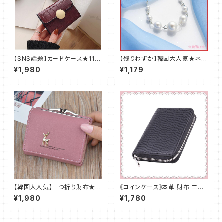
【SNS話題】カードケース★11枚
【残りわずか】韓国大人気★ネッ
収納★オシャレで可愛い★レデ
クレス★かわいい★パール★レ
¥1,980
¥1,179
ィース★レッド@
ディース★シルバー
【韓国大人気】三つ折り財布★コ
《コインケース》本革 財布 二つ
ンパクト★オシャレで可愛い★レ
折り レディースメンズ ブラック
¥1,980
¥1,780
ディース★ベージュ@