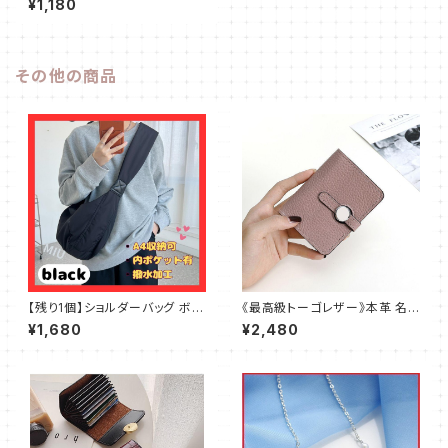
¥1,180
ルバー
その他の商品
【残り1個】ショルダーバッグ ボデ
《最高級トーゴレザー》本革 名
ィバッグ ラウンド 黒 ブラック 大
刺入れ ガードケース レディース
¥1,680
¥2,480
人気 軽量
ピンクベージュ