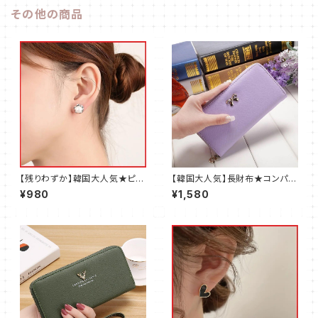
その他の商品
【残りわずか】韓国大人気★ピア
【韓国大人気】長財布★コンパク
ス★イヤリング★かわいい★パ
ト★リボンが可愛い★レディー
¥980
¥1,580
ール★レディース
ス★パープル@