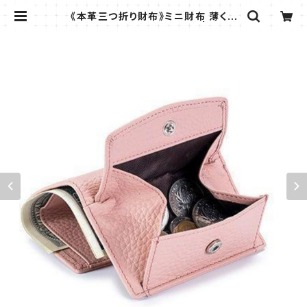
《本革三つ折り財布》ミニ財布 薄くて
軽い レディース ベージュ@ | ラフィ
ーナ -RAFFINA -| 薄いコインケー
スなど小物専門店