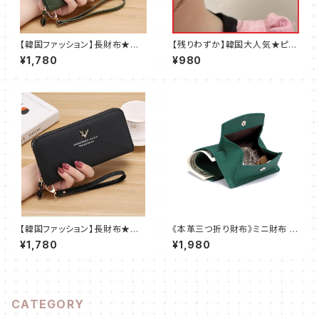
【韓国ファッション】長財布★コ
【残りわずか】韓国大人気★ピア
ンパクト★オシャレで可愛い★レ
ス★イヤリング★かわいい★ハ
¥1,780
¥980
ディース★グリーン@
ート★レディース
【韓国ファッション】長財布★コ
《本革三つ折り財布》ミニ財布 薄
ンパクト★オシャレで可愛い★レ
くて軽い レディース モスグリー
¥1,780
¥1,980
ディース★ブラック@
ン
CATEGORY