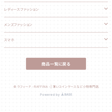
レディースファッション
ファッション小物
メンズファッション
長財布
ファッション小物
スマホ
折り財布
長財布
スマホケース
商品一覧に戻る
コインケース
折り財布
Ihoneケース
カードケース
エコバッグ
© ラフィーナ -RAFFINA -| 薄いコインケースなど小物専門店
Powered by
キーケース
トートバッグ
名刺入れ