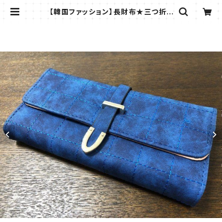
【韓国ファッション】長財布★三つ折り
★オシャレ★レディース★ネイビー@
| ラフィーナ -RAFFINA -| 薄いコイ
ンケースなど小物専門店