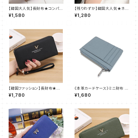
【韓国大人気】長財布★コンパク
【残りわずか】韓国大人気★ネッ
ト★リボンが可愛い★レディー
クレス★かわいい★パール★レ
¥1,580
¥1,280
ス★パープル@
ディース★ゴールド
【韓国ファッション】長財布★コ
《本革カードケース》ミニ財布 コ
ンパクト★オシャレで可愛い★レ
インケース 小銭入れ レディース
¥1,780
¥1,680
ディース★ブラック@
スカイブルー@