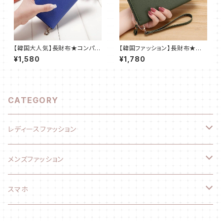
【韓国大人気】長財布★コンパク
【韓国ファッション】長財布★コ
ト★リボンが可愛い★レディー
ンパクト★オシャレで可愛い★レ
¥1,580
¥1,780
ス★ブルー@
ディース★グリーン@
CATEGORY
レディースファッション
ファッション小物
メンズファッション
長財布
ファッション小物
スマホ
折り財布
長財布
スマホケース